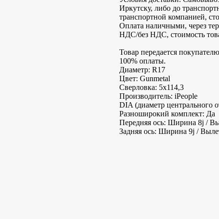
Иркутску, либо до транспорт
транспортной компанией, сто
Оплата наличными, через терм
НДС/без НДС, стоимость това
Товар передается покупателю
100% оплаты.
Диаметр: R17
Цвет: Gunmetal
Сверловка: 5х114,3
Производитель: iPeople
DIA (диаметр центрального от
Разноширокий комплект: Да
Передняя ось: Ширина 8j / В
Задняя ось: Ширина 9j / Выле